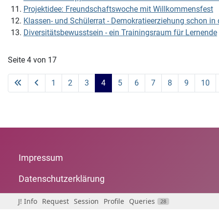
Projektidee: Freundschaftswoche mit Willkommensfest
Klassen- und Schülerrat - Demokratieerziehung schon in
Diversitätsbewusstsein - ein Trainingsraum für Lernende
Seite 4 von 17
1
2
3
4
5
6
7
8
9
10
Impressum
Datenschutzerklärung
J! Info
Request
Session
Profile
Queries
28