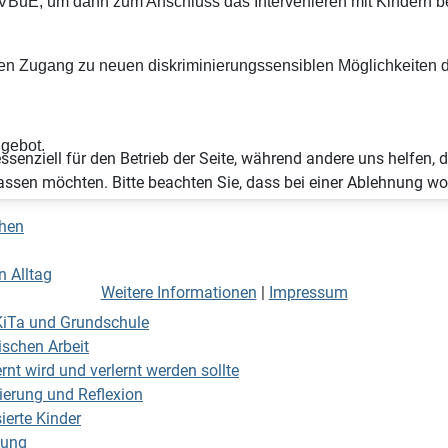
 der VBuE, um dann zum Anschluss das Intervenieren mit Kindern
ten Zugang zu neuen diskriminierungssensiblen Möglichkeiten der
ngebot.
ssenziell für den Betrieb der Seite, während andere uns helfen,
assen möchten. Bitte beachten Sie, dass bei einer Ablehnung wom
chen
n Alltag
Weitere Informationen
|
Impressum
n KiTa und Grundschule
schen Arbeit
rnt wird und verlernt werden sollte
nierung und Reflexion
ierte Kinder
sung