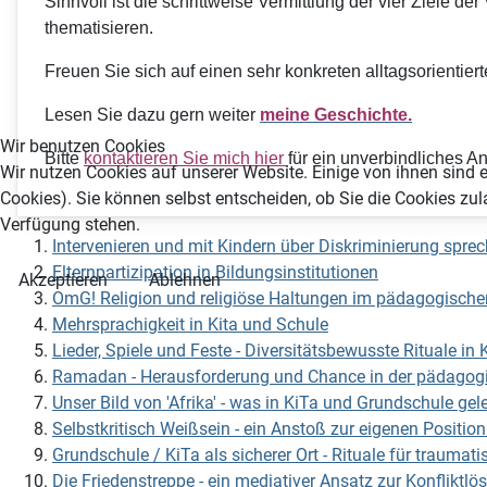
Sinnvoll ist die schrittweise Vermittlung der vier Ziele
thematisieren.
Freuen Sie sich auf einen sehr konkreten alltagsorientier
Lesen Sie dazu gern weiter
meine Geschichte.
Wir benutzen Cookies
Bitte
kontaktieren Sie mich hier
für ein unverbindliches A
Wir nutzen Cookies auf unserer Website. Einige von ihnen sind e
Cookies). Sie können selbst entscheiden, ob Sie die Cookies zul
Verfügung stehen.
Intervenieren und mit Kindern über Diskriminierung spre
Elternpartizipation in Bildungsinstitutionen
Akzeptieren
Ablehnen
OmG! Religion und religiöse Haltungen im pädagogische
Mehrsprachigkeit in Kita und Schule
Lieder, Spiele und Feste - Diversitätsbewusste Rituale i
Ramadan - Herausforderung und Chance in der pädagogi
Unser Bild von 'Afrika' - was in KiTa und Grundschule gele
Selbstkritisch Weißsein - ein Anstoß zur eigenen Positio
Grundschule / KiTa als sicherer Ort - Rituale für traumatis
Die Friedenstreppe - ein mediativer Ansatz zur Konfliktlö